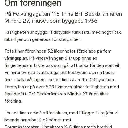
Om föreningen
På Folkungagatan 118 finns Brf Beckbrännaren
Mindre 27, i huset som byggdes 1936.
Fastigheten är byggd i tidstypisk funkisstil, med högt i tak,
raka linjer och generösa fönsterpartier.
Totalt har föreningen 32 lägenheter fördelade på fem
våningsplan. På vindsvåningen 6 tr upp finns en
fin gemensam takterass som går att boka för den som vill.
En nyrenoverad tvättstuga, ett hobbyrum och en bastu
finns i källarvåningen. I huset finns även tre (3) cykelrum.
Tomtytan är på över 500 kvm och tillhör fastigheten med
äganderätt. Brf Beckbrännaren Mindre 27 är en äkta
förening.
I huset finns också affärslokaler, med Flügger Färg (där vi
boende har rabatt) på hörnet mot
Borgmästargatan. Urmakaren K-G finns precis bredvid