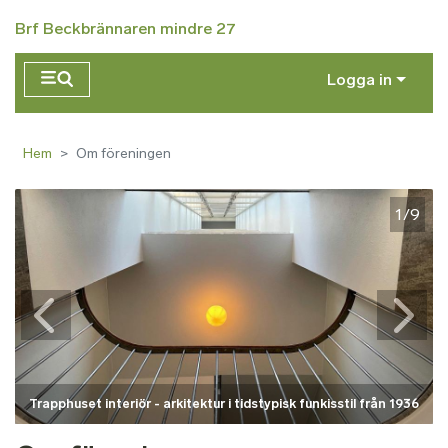
Hoppa till huvudinnehåll
Brf Beckbrännaren mindre 27
Logga in
Hem
Om föreningen
1/9
Trapphuset interiör - arkitektur i tidstypisk funkisstil från 1936