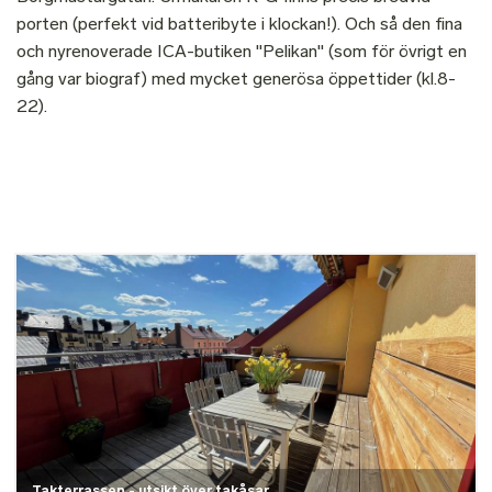
porten (perfekt vid batteribyte i klockan!). Och så den fina
och nyrenoverade ICA-butiken "Pelikan" (som för övrigt en
gång var biograf) med mycket generösa öppettider (kl.8-
22).
Bild
Takterrassen - utsikt över takåsar