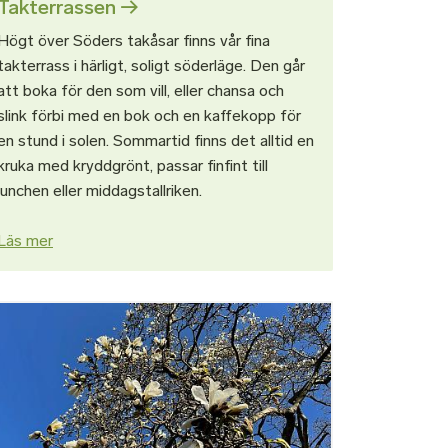
Takterrassen
Högt över Söders takåsar finns vår fina
takterrass i härligt, soligt söderläge. Den går
att boka för den som vill, eller chansa och
slink förbi med en bok och en kaffekopp för
en stund i solen. Sommartid finns det alltid en
kruka med kryddgrönt, passar finfint till
lunchen eller middagstallriken.
Läs mer
d