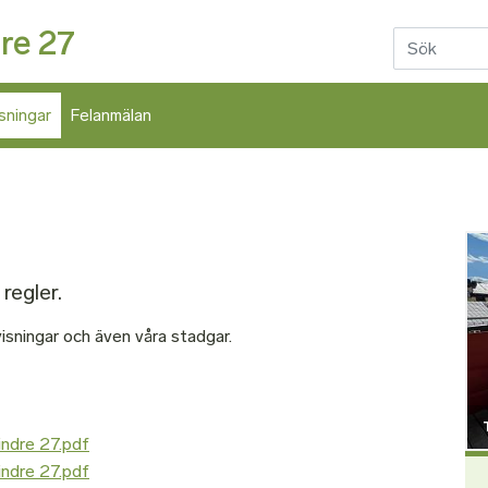
Hoppa till huvudinnehåll
re 27
sningar
Felanmälan
Bil
regler.
isningar och även våra stadgar.
indre 27.pdf
indre 27.pdf