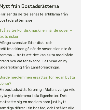
Nytt från Bostadsrätterna
Här ser du de tre senaste artiklarna från
bostadsratterna.se
Två av tre kör diskmaskinen när de sover –
trots risker
Många svenskar låter disk- och
tvättmaskinen gå när de sover eller inte är
hemma – trots att det kan sluta med både
brand och vattenskador. Det visar en ny
undersökning från Länsförsäkringar.
Borde medlemmen ersättas för redan bytta
dörrar?
En bostadsrättsförening i Mellansverige ville
byta ytterdörrarna i alla lägenheter. Det
motsatte sig en medlem som just bytt
samtliga dörrar i sin bostad, och i stället ville