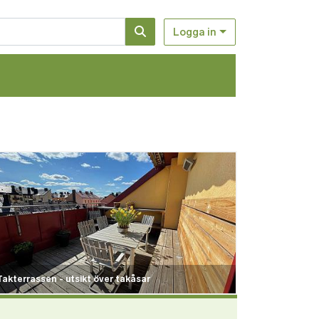
Logga in
d
Takterrassen - utsikt över takåsar