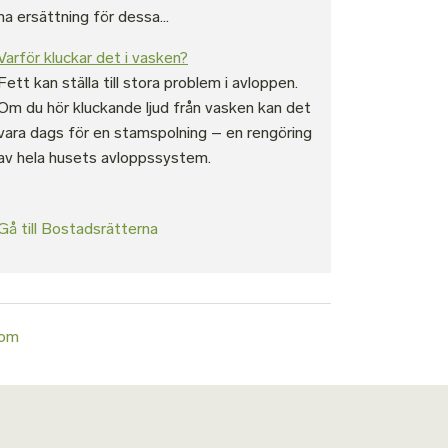
ha ersättning för dessa...
Varför kluckar det i vasken?
Fett kan ställa till stora problem i avloppen.
Om du hör kluckande ljud från vasken kan det
vara dags för en stamspolning – en rengöring
av hela husets avloppssystem.
Gå till Bostadsrätterna
com